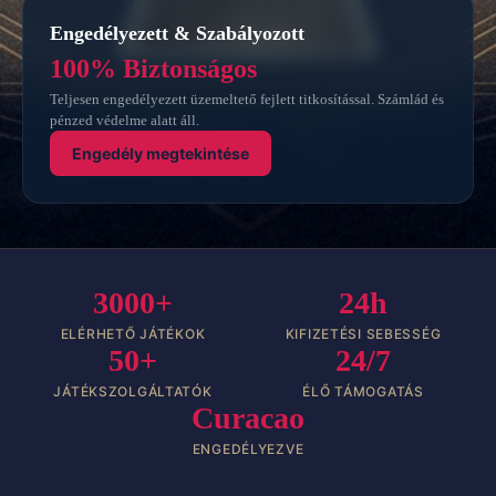
Engedélyezett & Szabályozott
100% Biztonságos
Teljesen engedélyezett üzemeltető fejlett titkosítással. Számlád és
pénzed védelme alatt áll.
Engedély megtekintése
3000+
24h
ELÉRHETŐ JÁTÉKOK
KIFIZETÉSI SEBESSÉG
50+
24/7
JÁTÉKSZOLGÁLTATÓK
ÉLŐ TÁMOGATÁS
Curacao
ENGEDÉLYEZVE