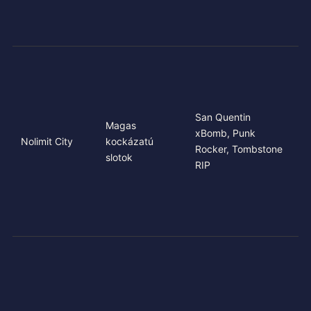
é
d
A
m
r
v
San Quentin
Magas
m
xBomb, Punk
Nolimit City
kockázatú
m
Rocker, Tombstone
slotok
v
RIP
f
k
j
v
A
v
t
r