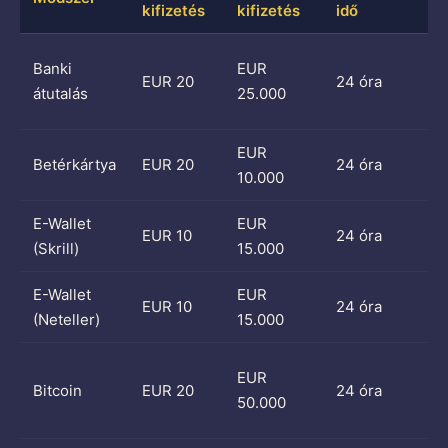
kifizetés
kifizetés
idő
Banki
EUR
EUR 20
24 óra
átutalás
25.000
EUR
Betérkártya
EUR 20
24 óra
10.000
E-Wallet
EUR
EUR 10
24 óra
(Skrill)
15.000
E-Wallet
EUR
EUR 10
24 óra
(Neteller)
15.000
EUR
Bitcoin
EUR 20
24 óra
50.000