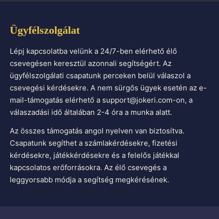
Ügyfélszolgálat
Lépj kapcsolatba velünk a 24/7-ben elérhető élő
csevegésen keresztül azonnali segítségért. Az
ügyfélszolgálati csapatunk perceken belül válaszol a
csevegési kérdésekre. A nem sürgős ügyek esetén az e-
mail-támogatás elérhető a
support@jokeri.com-on
, a
válaszadási idő általában 2-4 óra a munka alatt.
Az összes támogatás angol nyelven van biztosítva.
Csapatunk segíthet a számlakérdésekre, fizetési
kérdésekre, játékkérdésekre és a felelős játékkal
kapcsolatos erőforrásokra. Az élő csevegés a
leggyorsabb módja a segítség megkérésének.