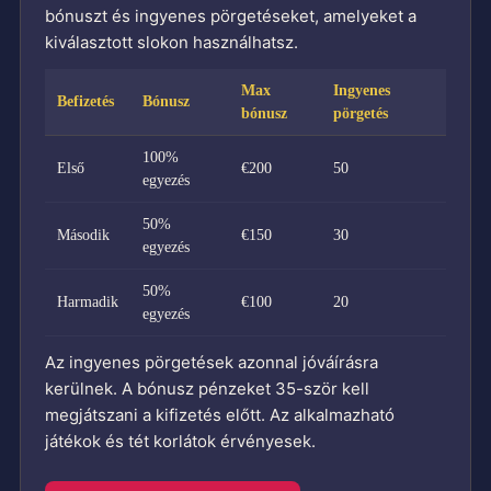
bónuszt és ingyenes pörgetéseket, amelyeket a
kiválasztott slokon használhatsz.
Max
Ingyenes
Befizetés
Bónusz
bónusz
pörgetés
100%
Első
€200
50
egyezés
50%
Második
€150
30
egyezés
50%
Harmadik
€100
20
egyezés
Az ingyenes pörgetések azonnal jóváírásra
kerülnek. A bónusz pénzeket 35-ször kell
megjátszani a kifizetés előtt. Az alkalmazható
játékok és tét korlátok érvényesek.