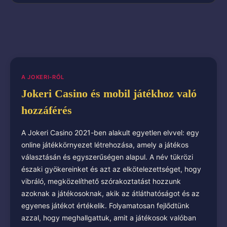
A JOKERI-RŐL
Jokeri Casino és mobil játékhoz való
hozzáférés
A Jokeri Casino 2021-ben alakult egyetlen elvvel: egy
online játékkörnyezet létrehozása, amely a játékos
választásán és egyszerűségen alapul. A név tükrözi
északi gyökereinket és azt az elkötelezettséget, hogy
vibráló, megközelíthető szórakoztatást hozzunk
azoknak a játékosoknak, akik az átláthatóságot és az
egyenes játékot értékelik. Folyamatosan fejlődtünk
azzal, hogy meghallgattuk, amit a játékosok valóban