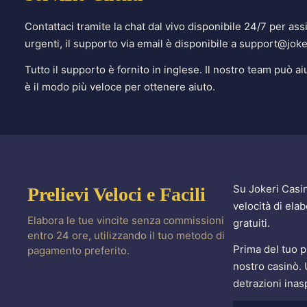
Contattaci tramite la chat dal vivo disponibile 24/7 per a
urgenti, il supporto via email è disponibile a
support@joke
Tutto il supporto è fornito in inglese. Il nostro team può
è il modo più veloce per ottenere aiuto.
Su Jokeri Casin
Prelievi Veloci e Facili
velocità di ela
Elabora le tue vincite senza commissioni
gratuiti.
entro 24 ore, utilizzando il tuo metodo di
Prima del tuo p
pagamento preferito.
nostro casinò. 
detrazioni inasp