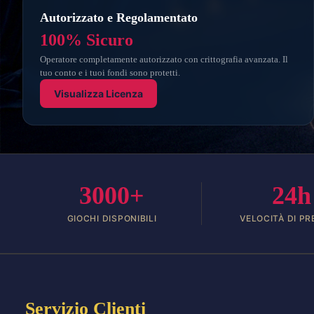
Autorizzato e Regolamentato
100% Sicuro
Operatore completamente autorizzato con crittografia avanzata. Il
tuo conto e i tuoi fondi sono protetti.
Visualizza Licenza
3000+
24h
GIOCHI DISPONIBILI
VELOCITÀ DI PR
Servizio Clienti