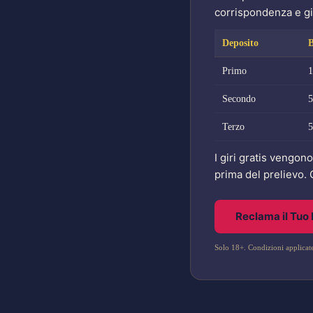
corrispondenza e gir
Deposito
Primo
1
Secondo
5
Terzo
5
I giri gratis vengo
prima del prelievo. G
Reclama il Tuo
Solo 18+. Condizioni applicate