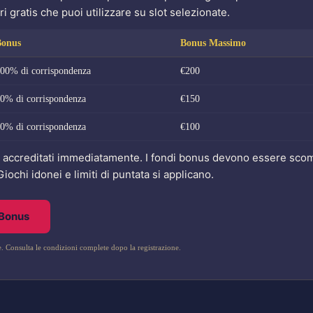
i gratis che puoi utilizzare su slot selezionate.
Bonus
Bonus Massimo
00% di corrispondenza
€200
0% di corrispondenza
€150
0% di corrispondenza
€100
no accreditati immediatamente. I fondi bonus devono essere sco
iochi idonei e limiti di puntata si applicano.
 Bonus
. Consulta le condizioni complete dopo la registrazione.