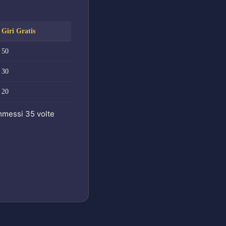
Giri Gratis
50
30
20
mmessi 35 volte