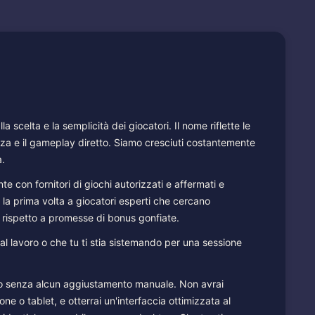
scelta e la semplicità dei giocatori. Il nome riflette le
nza e il gameplay diretto. Siamo cresciuti costantemente
a.
e con fornitori di giochi autorizzati e affermati e
r la prima volta a giocatori esperti che cercano
e rispetto a promesse di bonus gonfiate.
l lavoro o che tu ti stia sistemando per una sessione
rmo senza alcun aggiustamento manuale. Non avrai
e o tablet, e otterrai un'interfaccia ottimizzata al