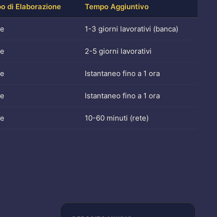
o di Elaborazione
Tempo Aggiuntivo
re
1-3 giorni lavorativi (banca)
re
2-5 giorni lavorativi
re
Istantaneo fino a 1 ora
re
Istantaneo fino a 1 ora
re
10-60 minuti (rete)