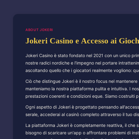
ABOUT JOKERI
Jokeri Casino e Accesso ai Gioc
Jokeri Casino è stato fondato nel 2021 con un unico princi
nostre radici nordiche e l'impegno nel portare intratten
ascoltando quello che i giocatori realmente vogliono: quo
Ciò che distingue Jokeri è il nostro focus nel mantenere 
manteniamo la nostra piattaforma pulita e intuitiva. I nos
prestazioni coerenti e condizioni eque. Siamo costruiti 
Ogni aspetto di Jokeri è progettato pensando all'access
serale, accederai al casinò completo attraverso il tuo dis
La piattaforma Jokeri è completamente reattiva, il che
bisogno di scaricare un'app o affrontare problemi di inst