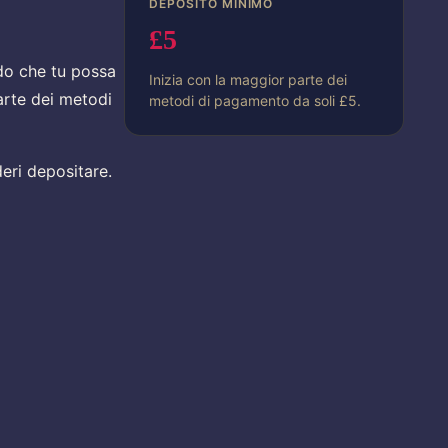
DEPOSITO MINIMO
£5
do che tu possa
Inizia con la maggior parte dei
arte dei metodi
metodi di pagamento da soli £5.
eri depositare.