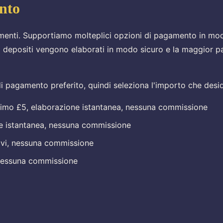
nto
momenti. Supportiamo molteplici opzioni di pagamento in mo
 i depositi vengono elaborati in modo sicuro e la maggior p
di pagamento preferito, quindi seleziona l'importo che desid
inimo £5, elaborazione istantanea, nessuna commissione
one istantanea, nessuna commissione
tivi, nessuna commissione
 nessuna commissione