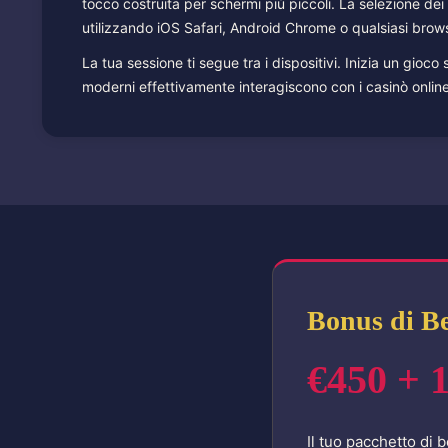
tocco costruita per schermi più piccoli. La selezione dei
utilizzando iOS Safari, Android Chrome o qualsiasi brows
La tua sessione ti segue tra i dispositivi. Inizia un gioc
moderni effettivamente interagiscono con i casinò onlin
Bonus di Be
€450 + 1
Il tuo pacchetto di 