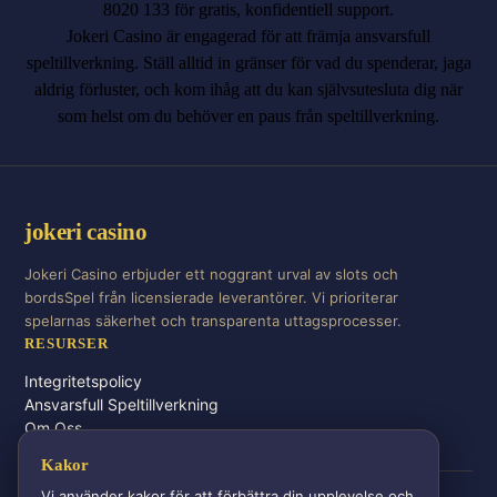
8020 133 för gratis, konfidentiell support.
Jokeri Casino är engagerad för att främja ansvarsfull
speltillverkning. Ställ alltid in gränser för vad du spenderar, jaga
aldrig förluster, och kom ihåg att du kan självsutesluta dig när
som helst om du behöver en paus från speltillverkning.
jokeri casino
Jokeri Casino erbjuder ett noggrant urval av slots och
bordsSpel från licensierade leverantörer. Vi prioriterar
spelarnas säkerhet och transparenta uttagsprocesser.
RESURSER
Integritetspolicy
Ansvarsfull Speltillverkning
Om Oss
Kakor
Vi använder kakor för att förbättra din upplevelse och