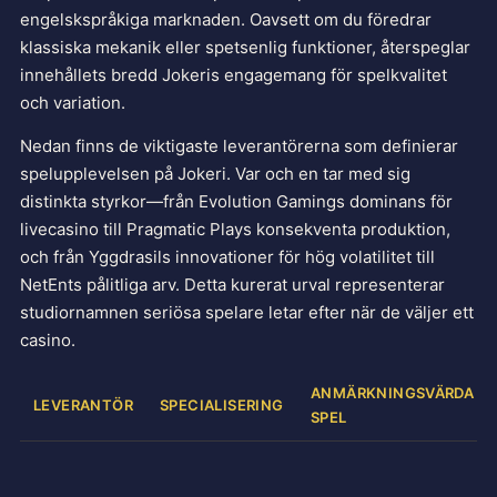
engelskspråkiga marknaden. Oavsett om du föredrar
klassiska mekanik eller spetsenlig funktioner, återspeglar
innehållets bredd Jokeris engagemang för spelkvalitet
och variation.
Nedan finns de viktigaste leverantörerna som definierar
spelupplevelsen på Jokeri. Var och en tar med sig
distinkta styrkor—från Evolution Gamings dominans för
livecasino till Pragmatic Plays konsekventa produktion,
och från Yggdrasils innovationer för hög volatilitet till
NetEnts pålitliga arv. Detta kurerat urval representerar
studiornamnen seriösa spelare letar efter när de väljer ett
casino.
ANMÄRKNINGSVÄRDA
LEVERANTÖR
SPECIALISERING
SPEL