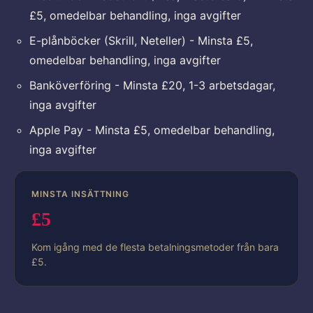
£5, omedelbar behandling, inga avgifter
E-plånböcker (Skrill, Neteller) - Minsta £5,
omedelbar behandling, inga avgifter
Banköverföring - Minsta £20, 1-3 arbetsdagar,
inga avgifter
Apple Pay - Minsta £5, omedelbar behandling,
inga avgifter
MINSTA INSÄTTNING
£5
Kom igång med de flesta betalningsmetoder från bara
£5.