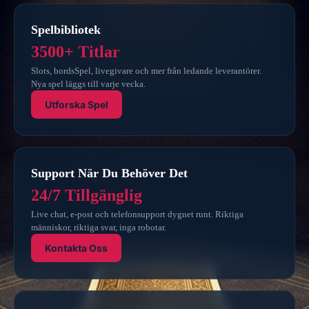
Spelbibliotek
3500+ Titlar
Slots, bordsSpel, livegivare och mer från ledande leverantörer.
Nya spel läggs till varje vecka.
Utforska Spel
Support När Du Behöver Det
24/7 Tillgänglig
Live chat, e-post och telefonsupport dygnet runt. Riktiga
människor, riktiga svar, inga robotar.
Kontakta Oss