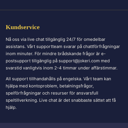
Kundservice
Nå oss via live chat tillgänglig 24/7 för omedelbar
assistans. Vårt supportteam svarar på chattförfrågningar
inom minuter. För mindre brådskande frågor är e-
postsupport tillgänglig på
support@jokeri.com
med
svarstid vanligtvis inom 2-4 timmar under affärstimmar.
All support tillhandahålls på engelska. Vårt team kan
hjälpa med kontoproblem, betalningsfrågor,
spelförfrågningar och resurser för ansvarsfull
speltillverkning. Live chat är det snabbaste sättet att få
hjälp.