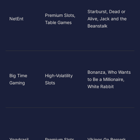
Starburst, Dead or
Premium Slots,
NetEnt
Alive, Jack and the
Table Games
Beanstalk
Bonanza, Who Wants
Big Time
High-Volatility
to Be a Millionaire,
Gaming
Slots
White Rabbit
Yggdrasil
Premium Slots,
Vikings Go Berserk,